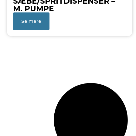
SÆBE/SPRITDISPENSER –
M. PUMPE
Se mere