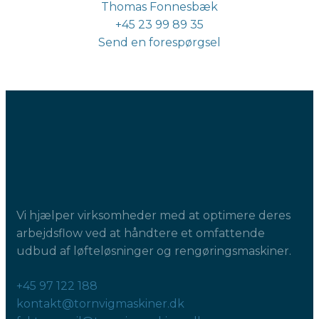
Thomas Fonnesbæk
+45 23 99 89 35
Send en forespørgsel
Vi hjælper virksomheder med at optimere deres
arbejdsflow ved at håndtere et omfattende
udbud af løfteløsninger og rengøringsmaskiner.
+45 97 122 188
kontakt@tornvigmaskiner.dk