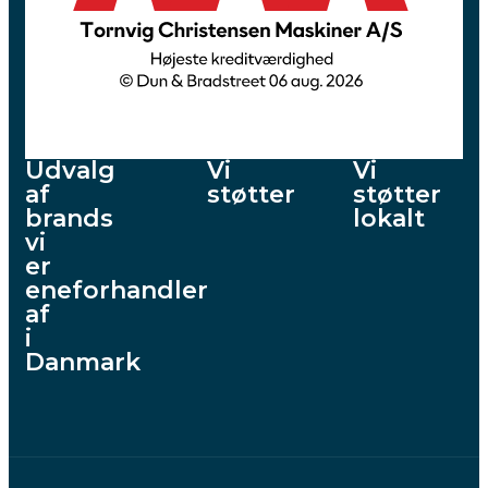
Udvalg
Vi
Vi
af
støtter
støtter
brands
lokalt
vi
er
eneforhandler
af
i
Danmark