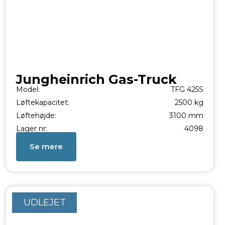
Jungheinrich Gas-Truck
Model:
TFG 425S
Løftekapacitet:
2500 kg
Løftehøjde:
3100 mm
Lager nr:
4098
Se mere
UDLEJET