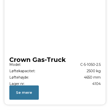
Crown Gas-Truck
Model:
C-5-1050-2.5
Løftekapacitet:
2500 kg
Løftehøjde:
4650 mm
Lager nr:
4104
Se mere