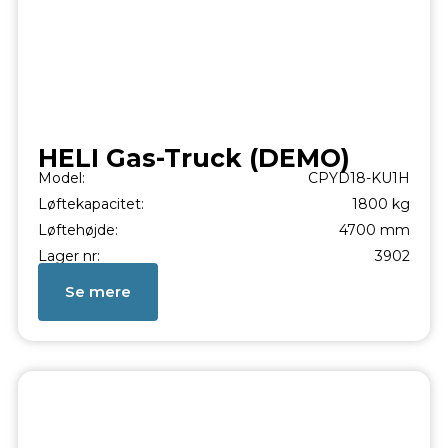
HELI Gas-Truck (DEMO)
Model:
CPYD18-KU1H
Løftekapacitet:
1800 kg
Løftehøjde:
4700 mm
Lager nr:
3902
Se mere