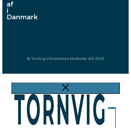
af
i
Danmark
© Tornvig Christensen Maskiner A/S 2025