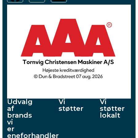
Udvalg
Vi
Vi
af
støtter
støtter
brands
lokalt
vi
er
eneforhandler