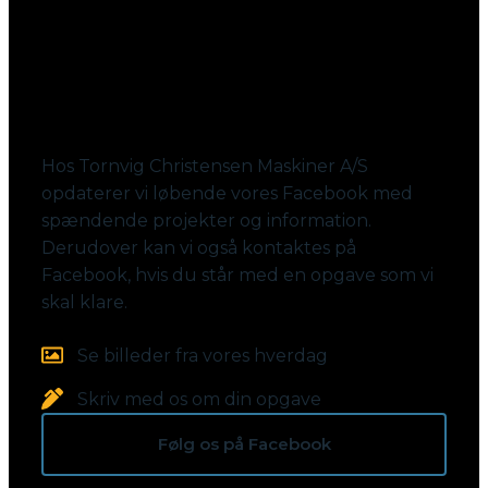
Følg med på Facebook
Hos Tornvig Christensen Maskiner A/S
opdaterer vi løbende vores Facebook med
spændende projekter og information.
Derudover kan vi også kontaktes på
Facebook, hvis du står med en opgave som vi
skal klare.
Se billeder fra vores hverdag
Skriv med os om din opgave
Følg os på Facebook