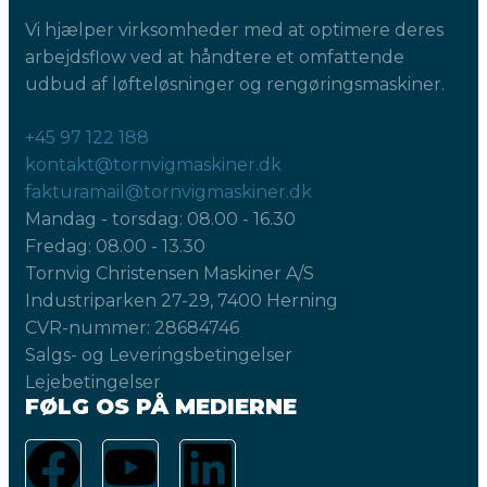
Vi hjælper virksomheder med at optimere deres
arbejdsflow ved at håndtere et omfattende
udbud af løfteløsninger og rengøringsmaskiner.
+45 97 122 188
kontakt@tornvigmaskiner.dk
fakturamail@tornvigmaskiner.dk
Mandag - torsdag: 08.00 - 16.30
Fredag: 08.00 - 13.30
Tornvig Christensen Maskiner A/S
Industriparken 27-29, 7400 Herning
CVR-nummer: 28684746
Salgs- og Leveringsbetingelser
Lejebetingelser
FØLG OS PÅ MEDIERNE