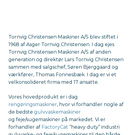
Tornvig Christensen Maskiner A/S blev stiftet i
1968 af Asger Tornvig Christensen. I dag ejes
Tornvig Christensen Maskiner A/S af anden
generation og direktør Lars Tornvig Christensen
sammen med salgschef, Søren Bjerggaard og
værkfører, Thomas Fonnesbæk. I dag er vi et
velkonsolideret firma med 17 ansatte.
Vores hovedprodukt er i dag
rengøringsmaskiner
, hvor vi forhandler nogle af
de bedste
gulvvaskemaskiner
og feje/sugemaskiner på markedet. Vi er
forhandler af
FactoryCat
“heavy duty” industri
gulvvaske- og feje/sugemaskiner til den hårde