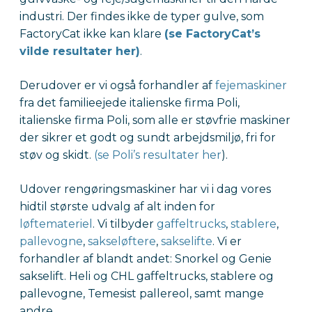
industri. Der findes ikke de typer gulve, som
FactoryCat ikke kan klare
(se FactoryCat’s
vilde resultater her)
.
Derudover er vi også forhandler af
fejemaskiner
fra det familieejede italienske firma Poli,
italienske firma Poli, som alle er støvfrie maskiner
der sikrer et godt og sundt arbejdsmiljø, fri for
støv og skidt.
(se Poli’s resultater her
).
Udover rengøringsmaskiner har vi i dag vores
hidtil største udvalg af alt inden for
løftemateriel
. Vi tilbyder
gaffeltrucks
,
stablere
,
pallevogne
,
sakseløftere
,
sakselifte
.
Vi er
forhandler af blandt andet: Snorkel og Genie
sakselift. Heli og CHL gaffeltrucks, stablere og
pallevogne, Temesist pallereol, samt mange
andre.