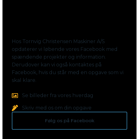
Følg med på Facebook
Hos Tornvig Christensen Maskiner A/S
opdaterer vi løbende vores Facebook med
spændende projekter og information.
Derudover kan vi også kontaktes på
Facebook, hvis du står med en opgave som vi
skal klare.
Se billeder fra vores hverdag
Skriv med os om din opgave
Følg os på Facebook