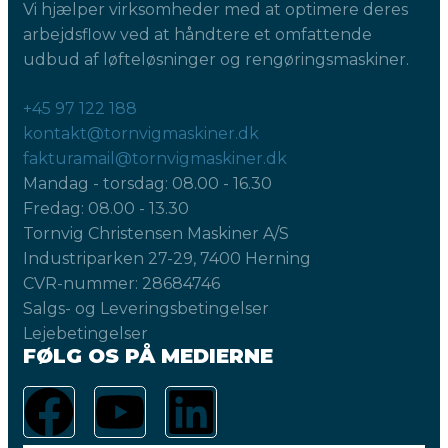
Vi hjælper virksomheder med at optimere deres
arbejdsflow ved at håndtere et omfattende
udbud af løfteløsninger og rengøringsmaskiner.
+45 97 122 188
kontakt@tornvigmaskiner.dk
fakturamail@tornvigmaskiner.dk
Mandag - torsdag: 08.00 - 16.30
Fredag: 08.00 - 13.30
Tornvig Christensen Maskiner A/S
Industriparken 27-29, 7400 Herning
CVR-nummer: 28684746
Salgs- og Leveringsbetingelser
Lejebetingelser
FØLG OS PÅ MEDIERNE