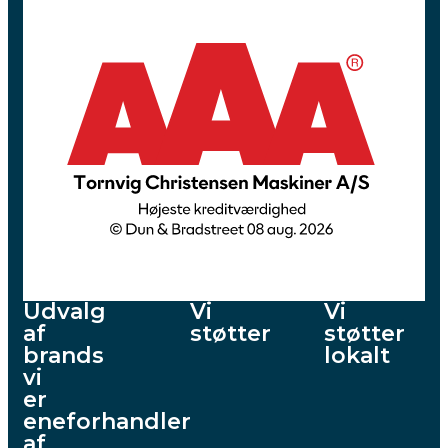
Udvalg
Vi
Vi
af
støtter
støtter
brands
lokalt
vi
er
eneforhandler
af