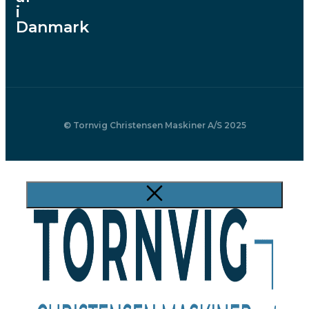
i
Danmark
© Tornvig Christensen Maskiner A/S 2025