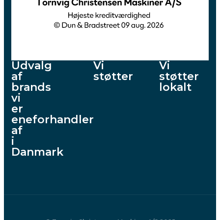
Udvalg
Vi
Vi
af
støtter
støtter
brands
lokalt
vi
er
eneforhandler
af
i
Danmark