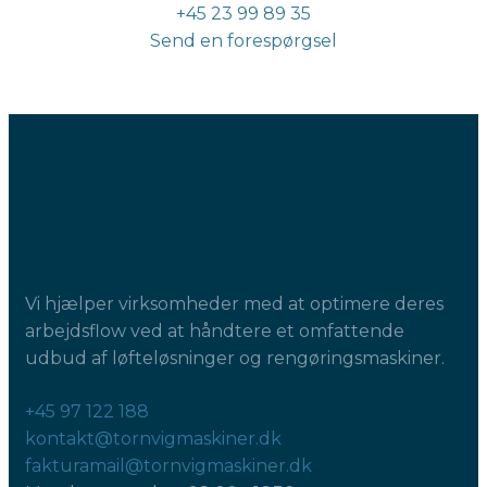
+45 23 99 89 35
Send en forespørgsel
Vi hjælper virksomheder med at optimere deres
arbejdsflow ved at håndtere et omfattende
udbud af løfteløsninger og rengøringsmaskiner.
+45 97 122 188
kontakt@tornvigmaskiner.dk
fakturamail@tornvigmaskiner.dk