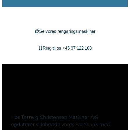
Se vores rengøringsmaskiner
Ring til os +45 97 122 188
Følg med på Facebook
Hos Tornvig Christensen Maskiner A/S
opdaterer vi løbende vores Facebook med