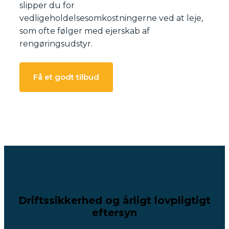
slipper du for
vedligeholdelsesomkostningerne ved at leje,
som ofte følger med ejerskab af
rengøringsudstyr.
Få et godt tilbud
Driftssikkerhed og årligt lovpligtigt
eftersyn