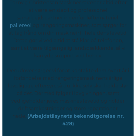
Tornvig Christensen Maskiner stræber altid efter
at være en stabil og professionel
samarbejdspartner indenfor løftemateriel,
pallereol
og rengøringsmaskiner, som sørger for
at tag hånd om din maskine(r) i
hele
dens levetid.
Dette gør vi ved altid at stå klar på telefonen,
samt at være tilgængelig landsdækkende, så vi
kan yde support ved behov.
Derudover sørger vi for at kontakte dem hvert år i
forbindelse med rengøringsmaskinens årlige
lovpligtige eftersyn, så du ikke selv skal holde styr
på det. Dermed følger i lovgivningen, samt
vedligeholder jeres maskines levetid og holder
driftsomkostninger og store reparationer
nede.
(Arbejdstilsynets bekendtgørelse nr.
428)