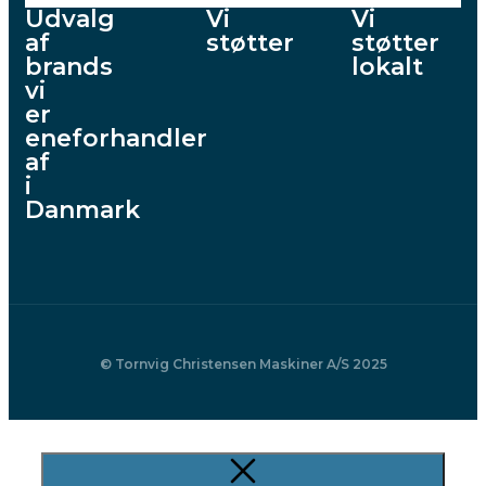
Udvalg
Vi
Vi
af
støtter
støtter
brands
lokalt
vi
er
eneforhandler
af
i
Danmark
© Tornvig Christensen Maskiner A/S 2025