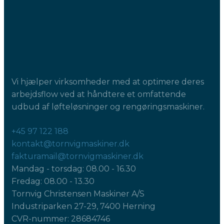
Vi hjælper virksomheder med at optimere deres
arbejdsflow ved at håndtere et omfattende
udbud af løfteløsninger og rengøringsmaskiner.
+45 97 122 188
kontakt@tornvigmaskiner.dk
fakturamail@tornvigmaskiner.dk
Mandag - torsdag: 08.00 - 16.30
Fredag: 08.00 - 13.30
Tornvig Christensen Maskiner A/S
Industriparken 27-29, 7400 Herning
CVR-nummer: 28684746