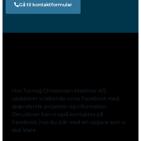
Gå til kontaktformular
Følg med på Facebook
Hos Tornvig Christensen Maskiner A/S
opdaterer vi løbende vores Facebook med
spændende projekter og information.
Derudover kan vi også kontaktes på
Facebook, hvis du står med en opgave som vi
skal klare.