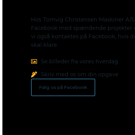
Følg med på Facebook
Hos Tornvig Christensen Maskiner A/S
Facebook med spændende projekter o
vi også kontaktes på Facebook, hvis 
skal klare.
Se billeder fra vores hverdag
Skriv med os om din opgave
Følg os på Facebook