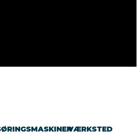
GØRINGSMASKINER
VÆRKSTED