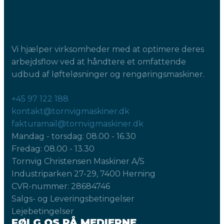
Vi hjælper virksomheder med at optimere deres
arbejdsflow ved at håndtere et omfattende
udbud af løfteløsninger og rengøringsmaskiner.
+45 97 122 188
kontakt@tornvigmaskiner.dk
fakturamail@tornvigmaskiner.dk
Mandag - torsdag: 08.00 - 16.30
Fredag: 08.00 - 13.30
Tornvig Christensen Maskiner A/S
Industriparken 27-29, 7400 Herning
CVR-nummer: 28684746
Salgs- og Leveringsbetingelser
Lejebetingelser
FØLG OS PÅ MEDIERNE