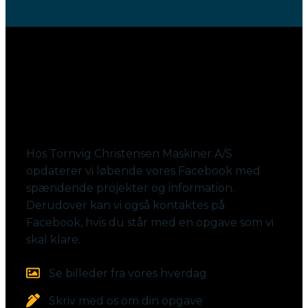
Følg med på Facebook
Hos Tornvig Christensen Maskiner A/S
opdaterer vi løbende vores Facebook med
spændende projekter og information.
Derudover kan vi også kontaktes på
Facebook, hvis du står med en opgave som vi
skal klare.
Se billeder fra vores hverdag
Skriv med os om din opgave