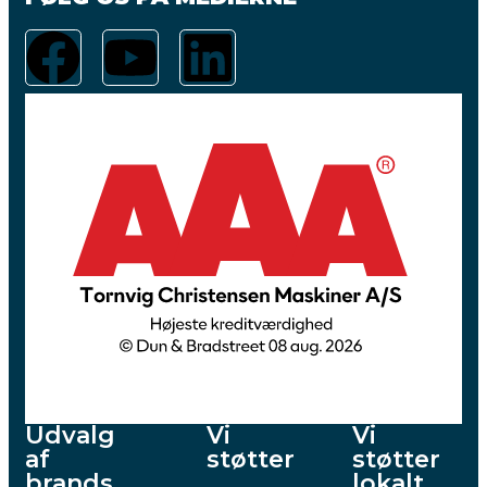
Udvalg
Vi
Vi
af
støtter
støtter
brands
lokalt