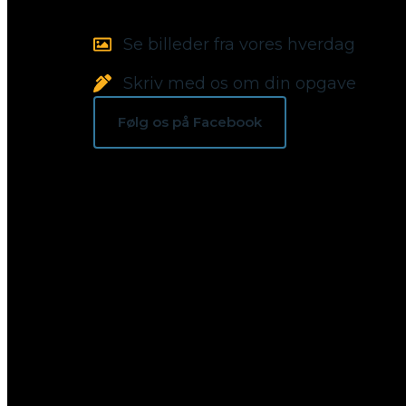
Se billeder fra vores hverdag
Skriv med os om din opgave
Følg os på Facebook