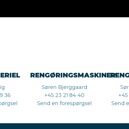
ERIEL
RENGØRINGSMASKINER
REN
ig
Søren Bjerggaard
Sør
9 36
+45 23 21 84 40
+45
pørgsel
Send en forespørgsel
Send e