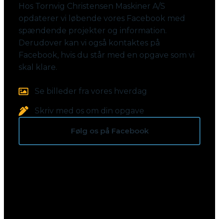
Hos Tornvig Christensen Maskiner A/S
opdaterer vi løbende vores Facebook med
spændende projekter og information.
Derudover kan vi også kontaktes på
Facebook, hvis du står med en opgave som vi
skal klare.
Se billeder fra vores hverdag
Skriv med os om din opgave
Følg os på Facebook