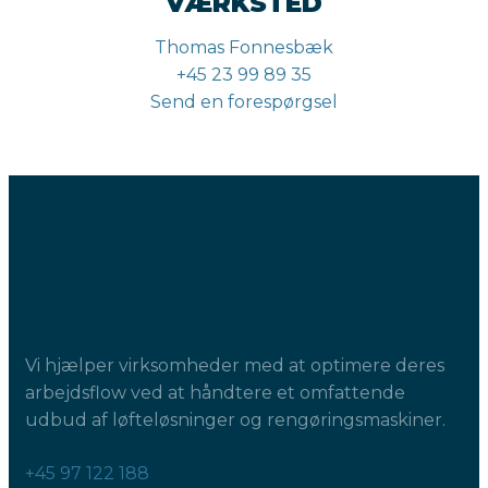
VÆRKSTED
Thomas Fonnesbæk
+45 23 99 89 35
Send en forespørgsel
Vi hjælper virksomheder med at optimere deres
arbejdsflow ved at håndtere et omfattende
udbud af løfteløsninger og rengøringsmaskiner.
+45 97 122 188