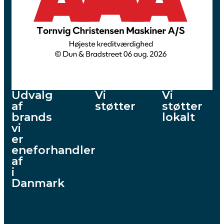
Udvalg
Vi
Vi
af
støtter
støtter
brands
lokalt
vi
er
eneforhandler
af
i
Danmark