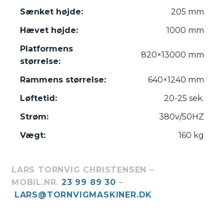
Sænket højde:
205 mm
Hævet højde:
1000 mm
Platformens
820×13000 mm
størrelse:
Rammens størrelse:
640×1240 mm
Løftetid:
20-25 sek.
Strøm:
380v/50HZ
Vægt:
160 kg
LARS TORNVIG CHRISTENSEN –
MOBIL.NR.
23 99 89 30
–
LARS@TORNVIGMASKINER.DK