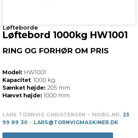
Løfteborde
Løftebord 1000kg HW1001
RING OG FORHØR OM PRIS
Model:
HW1001
Kapacitet
: 1000 kg.
Sænket højde:
205 mm
Hævet højde:
1000 mm.
LARS TORNVIG CHRISTENSEN – MOBIL.NR.
23
99 89 30
–
LARS@TORNVIGMASKINER.DK