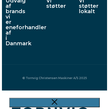
Udvalg
Vi
Vi
af
støtter
støtter
brands
lokalt
vi
er
eneforhandler
af
i
Danmark
© Tornvig Christensen Maskiner A/S 2025