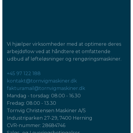
Vi hjælper virksomheder med at optimere deres
arbejdsflow ved at håndtere et omfattende
udbud af løfteløsninger og rengøringsmaskiner.
+45 97 122 188
kontakt@tornvigmaskiner.dk
fakturamail@tornvigmaskiner.dk
Mandag - torsdag: 08.00 - 16.30
Fredag: 08.00 - 13.30
Tornvig Christensen Maskiner A/S
Industriparken 27-29, 7400 Herning
CVR-nummer: 28684746
Salgs- og Leveringsbetingelser