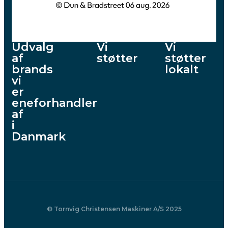
Udvalg
Vi
Vi
af
støtter
støtter
brands
lokalt
vi
er
eneforhandler
af
i
Danmark
© Tornvig Christensen Maskiner A/S 2025