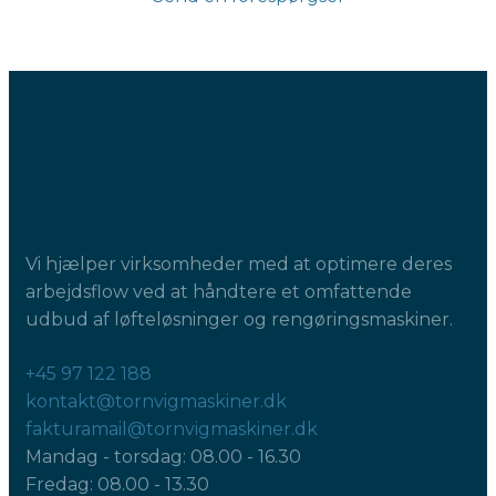
Vi hjælper virksomheder med at optimere deres
arbejdsflow ved at håndtere et omfattende
udbud af løfteløsninger og rengøringsmaskiner.
+45 97 122 188
kontakt@tornvigmaskiner.dk
fakturamail@tornvigmaskiner.dk
Mandag - torsdag: 08.00 - 16.30
Fredag: 08.00 - 13.30