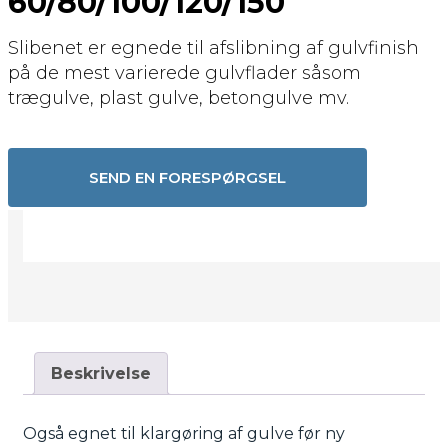
60/80/100/120/150
Slibenet er egnede til afslibning af gulvfinish
på de mest varierede gulvflader såsom
trægulve, plast gulve, betongulve mv.
SEND EN FORESPØRGSEL
Beskrivelse
Også egnet til klargøring af gulve før ny