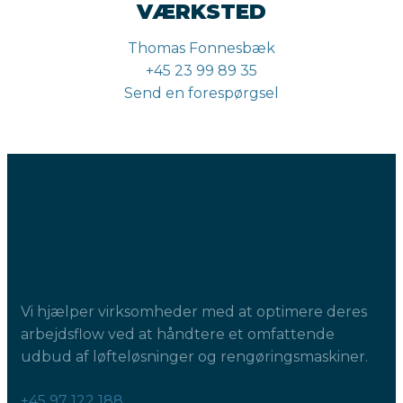
VÆRKSTED
Thomas Fonnesbæk
+45 23 99 89 35
Send en forespørgsel
Vi hjælper virksomheder med at optimere deres
arbejdsflow ved at håndtere et omfattende
udbud af løfteløsninger og rengøringsmaskiner.
+45 97 122 188