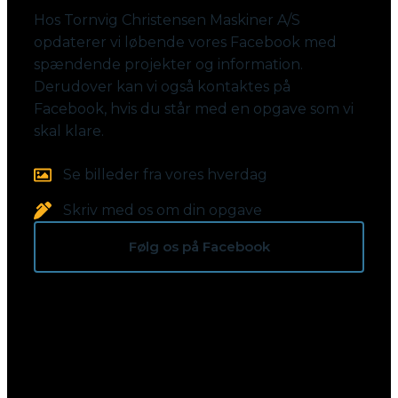
Hos Tornvig Christensen Maskiner A/S
opdaterer vi løbende vores Facebook med
spændende projekter og information.
Derudover kan vi også kontaktes på
Facebook, hvis du står med en opgave som vi
skal klare.
Se billeder fra vores hverdag
Skriv med os om din opgave
Følg os på Facebook