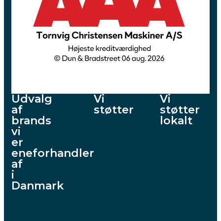
Udvalg
Vi
Vi
af
støtter
støtter
brands
lokalt
vi
er
eneforhandler
af
i
Danmark