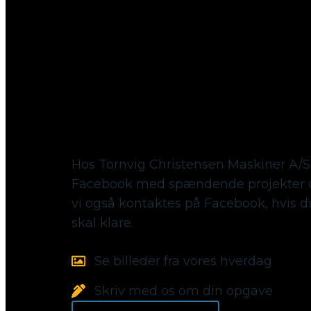
Følg med på Facebook
Hos Tornvig Christensen Maskiner A/S
Facebook med spændende projekter o
vi også kontaktes på Facebook, hvis 
skal klare.
Se billeder fra vores hverdag
Skriv med os om din opgave