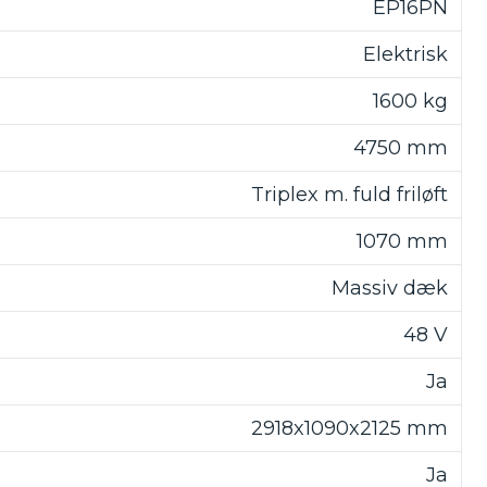
EP16PN
Elektrisk
1600 kg
4750 mm
Triplex m. fuld friløft
1070 mm
Massiv dæk
48 V
Ja
2918x1090x2125 mm
Ja