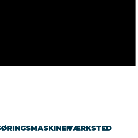
GØRINGSMASKINER
VÆRKSTED