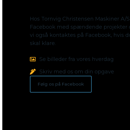
Følg med på Facebook
Hos Tornvig Christensen Maskiner A/S
Facebook med spændende projekter o
vi også kontaktes på Facebook, hvis 
skal klare.
Se billeder fra vores hverdag
Skriv med os om din opgave
Følg os på Facebook