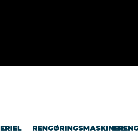
ERIEL
RENGØRINGSMASKINER
REN