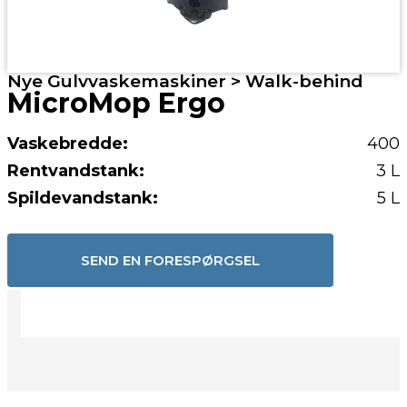
Nye Gulvvaskemaskiner > Walk-behind
MicroMop Ergo
Vaskebredde:
400
Rentvandstank:
3 L
Spildevandstank:
5 L
SEND EN FORESPØRGSEL