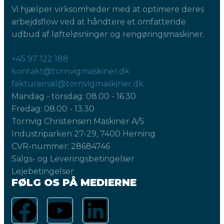
Vi hjælper virksomheder med at optimere deres
arbejdsflow ved at håndtere et omfattende
udbud af løfteløsninger og rengøringsmaskiner.
+45 97 122 188
kontakt@tornvigmaskiner.dk
fakturamail@tornvigmaskiner.dk
Mandag - torsdag: 08.00 - 16.30
Fredag: 08.00 - 13.30
Tornvig Christensen Maskiner A/S
Industriparken 27-29, 7400 Herning
CVR-nummer: 28684746
Salgs- og Leveringsbetingelser
Lejebetingelser
FØLG OS PÅ MEDIERNE