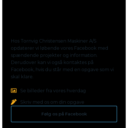
Følg med på Facebook
Hos Tornvig Christensen Maskiner A/S
opdaterer vi løbende vores Facebook med
spændende projekter og information.
Derudover kan vi også kontaktes på
Facebook, hvis du står med en opgave som vi
skal klare.
Se billeder fra vores hverdag
Skriv med os om din opgave
Følg os på Facebook