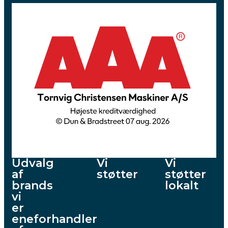
Udvalg
Vi
Vi
af
støtter
støtter
brands
lokalt
vi
er
eneforhandler