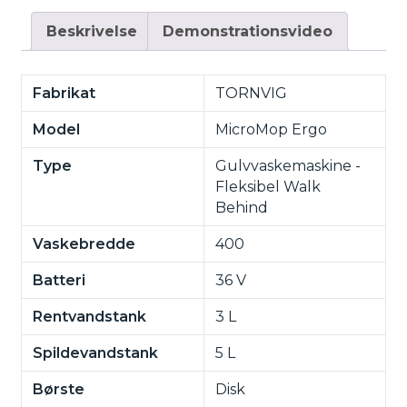
Beskrivelse
Demonstrationsvideo
Fabrikat
TORNVIG
Model
MicroMop Ergo
Type
Gulvvaskemaskine -
Fleksibel Walk
Behind
Vaskebredde
400
Batteri
36 V
Rentvandstank
3 L
Spildevandstank
5 L
Børste
Disk