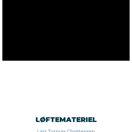
LØFTEMATERIEL
Lars Tornvig Christensen