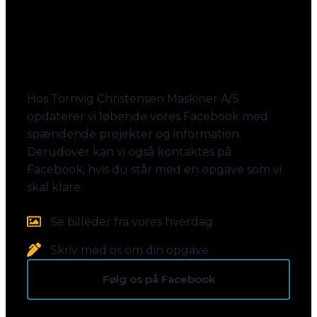
Følg med på Facebook
Hos Tornvig Christensen Maskiner A/S
opdaterer vi løbende vores Facebook med
spændende projekter og information.
Derudover kan vi også kontaktes på
Facebook, hvis du står med en opgave som vi
skal klare.
Se billeder fra vores hverdag
Skriv med os om din opgave
Følg os på Facebook