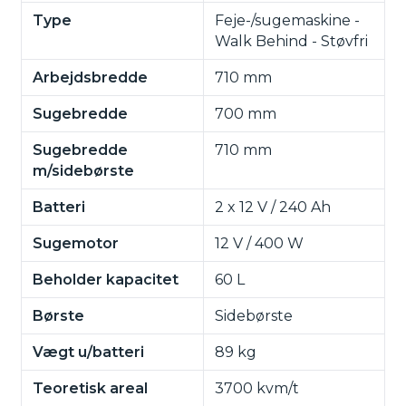
Type
Feje-/sugemaskine -
Walk Behind - Støvfri
Arbejdsbredde
710 mm
Sugebredde
700 mm
Sugebredde
710 mm
m/sidebørste
Batteri
2 x 12 V / 240 Ah
Sugemotor
12 V / 400 W
Beholder kapacitet
60 L
Børste
Sidebørste
Vægt u/batteri
89 kg
Teoretisk areal
3700 kvm/t