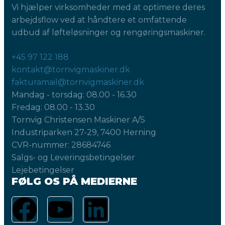
Vi hjælper virksomheder med at optimere deres
arbejdsflow ved at håndtere et omfattende
udbud af løfteløsninger og rengøringsmaskiner.
+45 97 122 188
kontakt@tornvigmaskiner.dk
fakturamail@tornvigmaskiner.dk
Mandag - torsdag: 08.00 - 16.30
Fredag: 08.00 - 13.30
Tornvig Christensen Maskiner A/S
Industriparken 27-29, 7400 Herning
CVR-nummer: 28684746
Salgs- og Leveringsbetingelser
Lejebetingelser
FØLG OS PÅ MEDIERNE