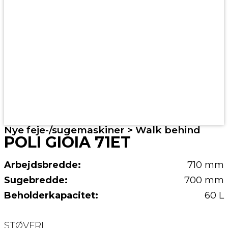
Nye feje-/sugemaskiner > Walk behind
POLI GIOIA 71ET
Arbejdsbredde:
710 mm
Sugebredde:
700 mm
Beholderkapacitet:
60 L
STØVFRI